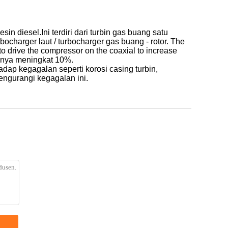
 diesel.Ini terdiri dari turbin gas buang satu
charger laut / turbocharger gas buang - rotor. The
 to drive the compressor on the coaxial to increase
 hanya meningkat 10%.
adap kegagalan seperti korosi casing turbin,
engurangi kegagalan ini.