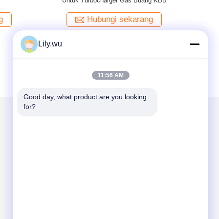
Dengan Kaki Penggunaan Turbocharger AT 14
cor untuk mesin HFO
Be
g
Hubungi sekarang
Lily.wu
11:56 AM
Good day, what product are you looking 
for?
Kirimkan Kami
Send