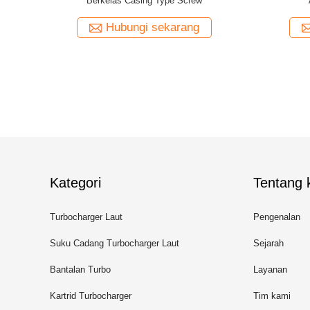
ng KBB
Radial Flow Casted Bearing Housing
ng
Hubungi sekarang
Kategori
Tentang k
Turbocharger Laut
Pengenalan
Suku Cadang Turbocharger Laut
Sejarah
Bantalan Turbo
Layanan
Kartrid Turbocharger
Tim kami