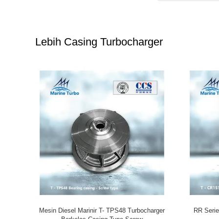
Lebih Casing Turbocharger
g Casing
Pasar Pasang T- T-CR24/R Turbocharger
Masukkan