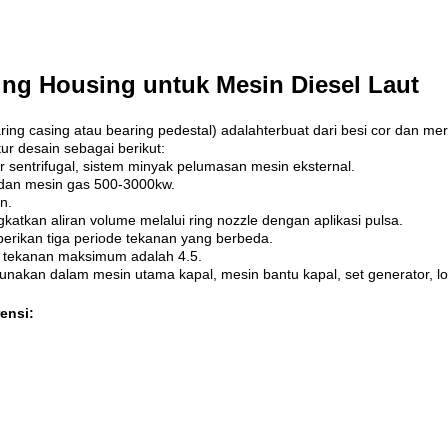
ing Housing untuk Mesin Diesel Laut
ring casing atau bearing pedestal)
adalah
terbuat dari besi cor dan me
ur desain sebagai berikut:
sor sentrifugal, sistem minyak pelumasan mesin eksternal.
 dan mesin gas 500-3000kw.
n.
tkan aliran volume melalui ring nozzle dengan aplikasi pulsa.
rikan tiga periode tekanan yang berbeda.
o tekanan maksimum adalah 4.5.
nakan dalam mesin utama kapal, mesin bantu kapal, set generator, loko
rensi: