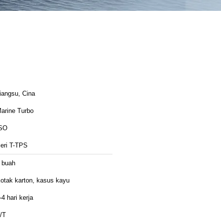
iangsu, Cina
arine Turbo
SO
eri T-TPS
 buah
otak karton, kasus kayu
-4 hari kerja
/T