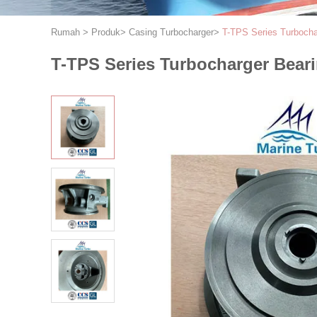
Rumah
>
Produk
>
Casing Turbocharger
>
T-TPS Series Turbocha
T-TPS Series Turbocharger Bear