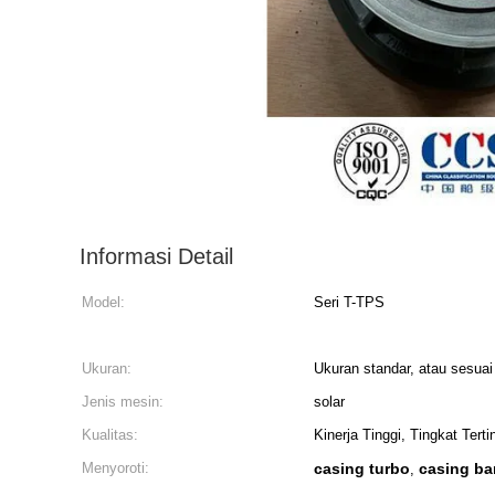
Informasi Detail
Model:
Seri T-TPS
Ukuran:
Ukuran standar, atau sesua
Jenis mesin:
solar
Kualitas:
Kinerja Tinggi, Tingkat Terti
Menyoroti:
casing turbo
casing ba
,