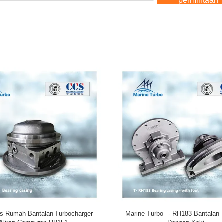
permintaan
 Turbocharger Casing Bertenaga
Perumahan Bantalan Turbo Berpend