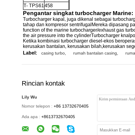
T- TPS61
458
Pengantar singkat turbocharger Marine:
Turbocharger kapal, juga dikenal sebagai turbocharg
tahap dan kompresor sentrifugalMereka dipasang pad
function of the marine turbocharger/exhaust gas turbo
the air pressure into the cylinderTurbocharger knalp
Ketika kombinasi turbocharger diesel-ekos beroperasi
kerusakan bantalan, kerusakan bilah,kerusakan seg
Label:
casing turbo
,
rumah bantalan casing
,
ruma
Rincian kontak
Lily Wu
Nomor telepon :
+86 13732670405
Ada apa :
+8613732670405