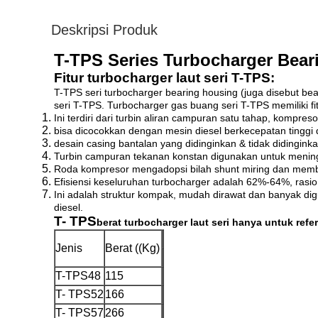
Deskripsi Produk
T-TPS Series Turbocharger Bear
Fitur turbocharger laut seri T-TPS:
T-TPS seri turbocharger bearing housing (juga disebut bea
seri T-TPS. Turbocharger gas buang seri T-TPS memiliki fit
Ini terdiri dari turbin aliran campuran satu tahap, kompre
bisa dicocokkan dengan mesin diesel berkecepatan tinggi
desain casing bantalan yang didinginkan & tidak didinginka
Turbin campuran tekanan konstan digunakan untuk meningka
Roda kompresor mengadopsi bilah shunt miring dan membe
Efisiensi keseluruhan turbocharger adalah 62%-64%, rasi
Ini adalah struktur kompak, mudah dirawat dan banyak digu
diesel.
T- TPS
berat turbocharger laut seri hanya untuk refe
Jenis
Berat ((Kg)
T-TPS48
115
T- TPS52
166
T- TPS57
266